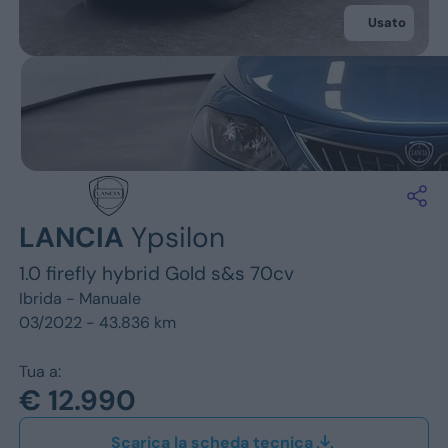
Jeep
Usato
Alfa Romeo
Dacia
Renault
Ford
LANCIA
Ypsilon
Opel
1.0 firefly hybrid Gold s&s 70cv
Vedi tutti i marchi
Ibrida -
Manuale
03/2022 - 43.836 km
Tua a:
€ 12.990
Scarica la scheda tecnica