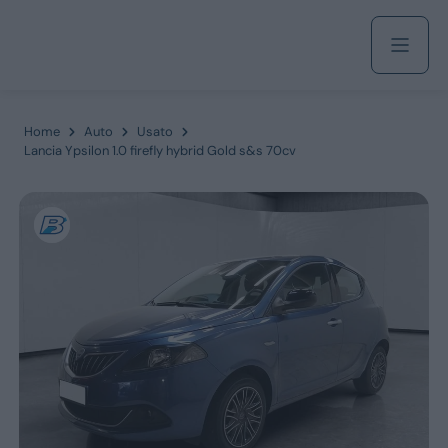
Acquista
Home
Auto
Usato
Lancia Ypsilon 1.0 firefly hybrid Gold s&s 70cv
Azienda
Servizi
Marchi
Fiat