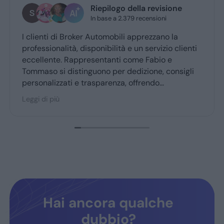
Riepilogo della revisione
ste
In base a 2.379 recensioni
2 gior
 di Broker Automobili apprezzano la
Grazie mille
nalità, disponibilità e un servizio clienti
professional
te. Rappresentanti come Fabio e
si distinguono per dedizione, consigli
zzati e trasparenza, offrendo
ienza d’acquisto accogliente. Broker
iù
i è molto consigliato dai clienti fedeli,
ndo fiducia e soddisfazione.
Hai ancora qualche
dubbio?