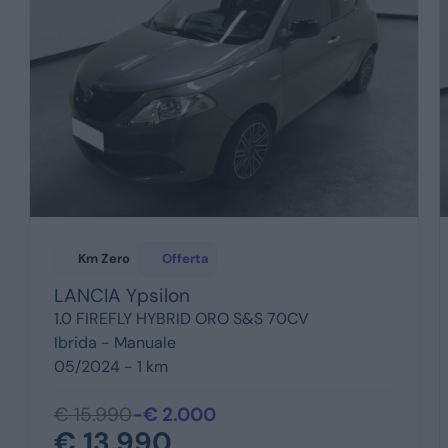
Km Zero
Offerta
LANCIA
Ypsilon
1.0 FIREFLY HYBRID ORO S&S 70CV
Ibrida -
Manuale
05/2024 - 1 km
€ 15.990
-€ 2.000
€ 13.990