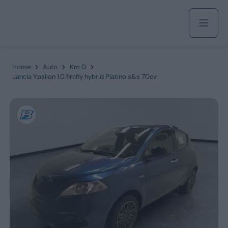
Acquista
Home
Auto
Km 0
Lancia Ypsilon 1.0 firefly hybrid Platino s&s 70cv
Azienda
Servizi
Marchi
Fiat