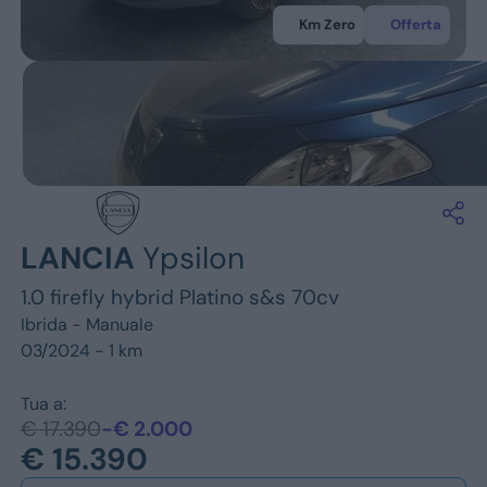
Jeep
Km Zero
Offerta
Alfa Romeo
Dacia
Renault
Ford
LANCIA
Ypsilon
Opel
1.0 firefly hybrid Platino s&s 70cv
Vedi tutti i marchi
Ibrida -
Manuale
03/2024 - 1 km
Tua a:
€ 17.390
-€ 2.000
€ 15.390