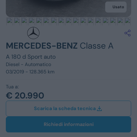
Jeep
Usato
Alfa Romeo
Dacia
Renault
MERCEDES-BENZ
Classe A
A 180 d Sport auto
Ford
Diesel -
Automatico
Opel
03/2019 - 128.365 km
Vedi tutti i marchi
Tua a:
€ 20.990
Scarica la scheda tecnica
Richiedi informazioni