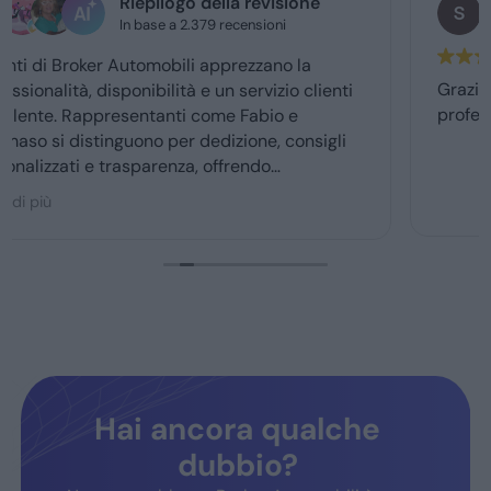
stefano de benedetto
1 giorno fa
Grazie mille a Daniele e luca... gentilissimi e
professionali...grazie👍
Hai ancora qualche
dubbio?