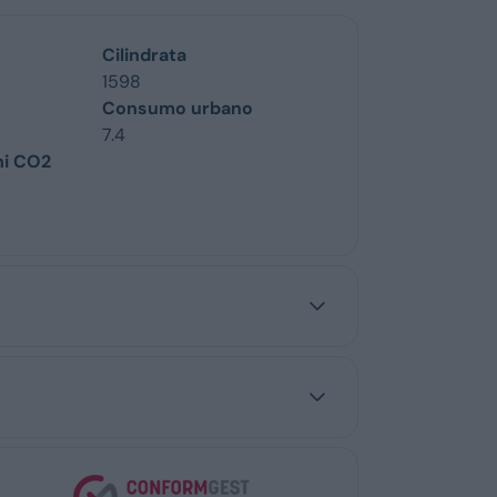
Cilindrata
1598
Consumo urbano
7.4
ni CO2