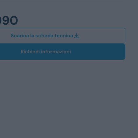
Station Wagon
990
SUV
iali
Scarica la scheda tecnica
Richiedi informazioni