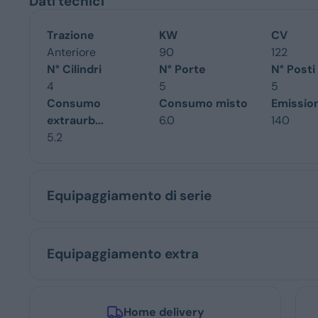
Dati tecnici
Trazione
KW
CV
Anteriore
90
122
N° Cilindri
N° Porte
N° Posti
4
5
5
Consumo
Consumo misto
Emissio
extraurb...
6.0
140
5.2
Equipaggiamento di serie
Equipaggiamento extra
Home delivery