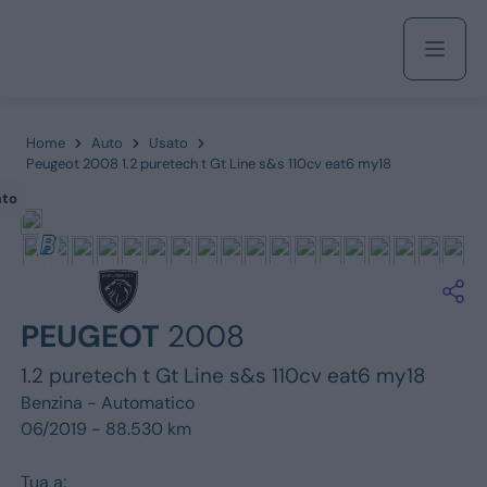
Acquista
Home
Auto
Usato
Peugeot 2008 1.2 puretech t Gt Line s&s 110cv eat6 my18
ato
Azienda
Servizi
PEUGEOT
2008
1.2 puretech t Gt Line s&s 110cv eat6 my18
Marchi
Benzina -
Automatico
06/2019 - 88.530 km
Fiat
Tua a: