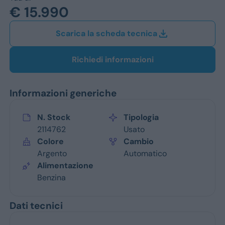
Jeep
€ 15.990
Alfa Romeo
Scarica la scheda tecnica
Dacia
Richiedi informazioni
Renault
Informazioni generiche
Ford
Opel
N. Stock
Tipologia
2114762
Usato
Vedi tutti i marchi
Colore
Cambio
Argento
Automatico
Alimentazione
Benzina
Dati tecnici