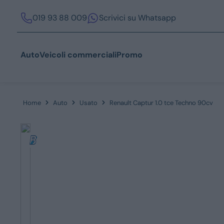
019 93 88 009
Scrivici su Whatsapp
Auto
Veicoli commerciali
Promo
Home
Auto
Usato
Renault Captur 1.0 tce Techno 90cv
Acquista
Azienda