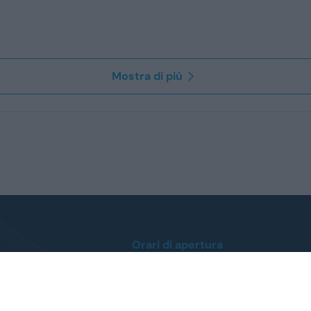
Mostra di più
Orari di apertura
Lunedì / Venerdì
dalle ore 8:30 alle 12:30
dalle 14:30 alle 19:00
Sabato