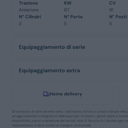
Trazione
KW
CV
Anteriore
67
91
N° Cilindri
N° Porte
N° Posti
3
5
5
Equipaggiamento di serie
Equipaggiamento extra
Home delivery
Gli accessori di serie ed extra serie, i dati tecnici, le foto e i prezzi indicati n
ad aggiornamenti e integrazioni della base dati. Invitiamo i gentili clienti a conta
disponibilità, prezzo e dotazione del veicolo. Auto & Servizio S.r.l. declina ogni 
reppresentano in alcun modo un impegno contrattuale.