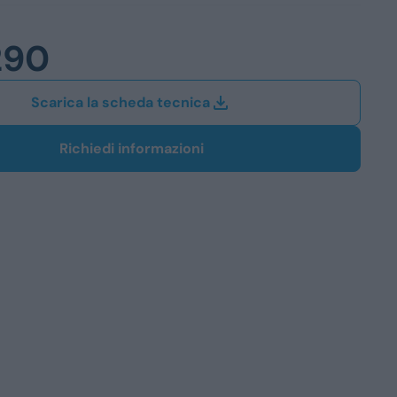
Station Wagon
290
SUV
iali
Scarica la scheda tecnica
Richiedi informazioni