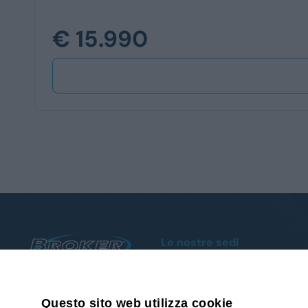
€ 15.990
Le nostre sedi
Sanremo
Via Armea, 80 - Tel.
0184510852
Albenga
019 93 88 009
Reg. Poca, 18 - Tel.
018250861
Questo sito web utilizza cookie