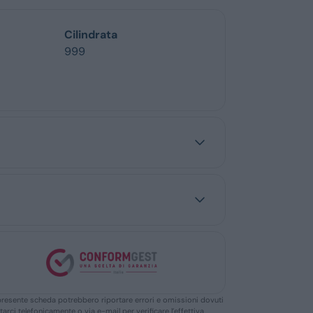
Cilindrata
999
ella presente scheda potrebbero riportare errori e omissioni dovuti
ttarci telefonicamente o via e-mail per verificare l’effettiva