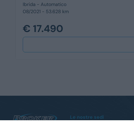
Ibrida -
Automatico
08/2021 - 53.628 km
€ 17.490
Le nostre sedi
Sanremo
Via Armea, 80 - Tel.
0184510852