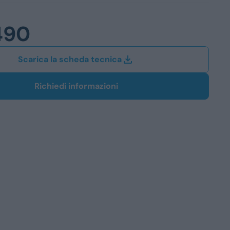
Station Wagon
490
SUV
iali
Scarica la scheda tecnica
Richiedi informazioni