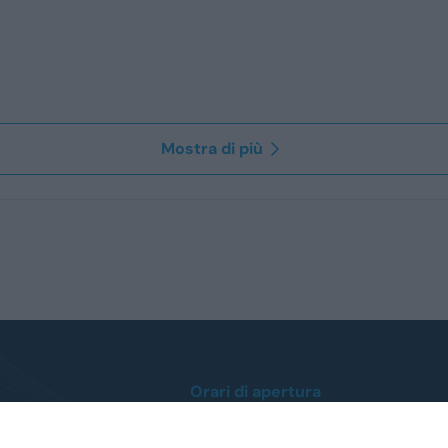
Mostra di più
Orari di apertura
Lunedì / Venerdì
dalle ore 8:30 alle 12:30