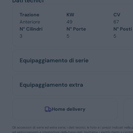
Dati tecnici
Trazione
KW
CV
Anteriore
49
67
N° Cilindri
N° Porte
N° Posti
3
5
5
Equipaggiamento di serie
Equipaggiamento extra
Home delivery
Gli accessori di serie ed extra serie, i dati tecnici, le foto e i prezzi indicati n
ad aggiornamenti e integrazioni della base dati. Invitiamo i gentili clienti a conta