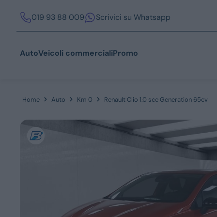
019 93 88 009
Scrivici su Whatsapp
Auto
Veicoli commerciali
Promo
Home
Auto
Km 0
Renault Clio 1.0 sce Generation 65cv
Acquista
Azienda