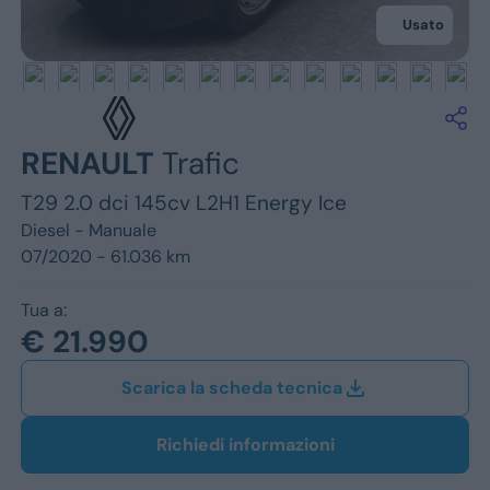
Jeep
Usato
Alfa Romeo
Dacia
Renault
RENAULT
Trafic
T29 2.0 dci 145cv L2H1 Energy Ice
Ford
Diesel -
Manuale
Opel
07/2020 - 61.036 km
Vedi tutti i marchi
Tua a:
€ 21.990
Scarica la scheda tecnica
Richiedi informazioni