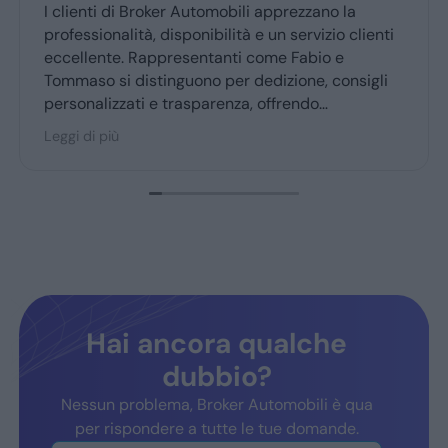
Grazie mille a Daniele e luca... gentilissimi e
professionali...grazie👍
Hai ancora qualche
dubbio?
Nessun problema, Broker Automobili è qua
per rispondere a tutte le tue domande.