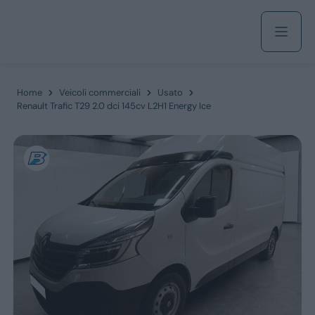
Acquista
Home
Veicoli commerciali
Usato
Renault Trafic T29 2.0 dci 145cv L2H1 Energy Ice
Azienda
Servizi
Marchi
Fiat