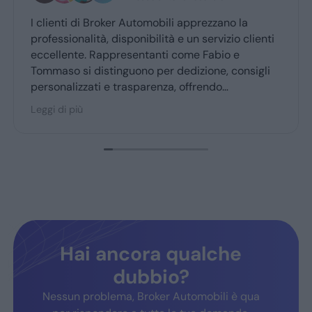
tomobili apprezzano la
Grazie mille a Daniele e l
ibilità e un servizio clienti
professionali...grazie👍
ntanti come Fabio e
o per dedizione, consigli
parenza, offrendo
sto accogliente. Broker
sigliato dai clienti fedeli,
e soddisfazione.
Hai ancora qualche
dubbio?
Nessun problema, Broker Automobili è qua