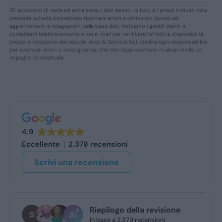
Gli accessori di serie ed extra serie, i dati tecnici, le foto e i prezzi indicati nella
presente scheda potrebbero riportare errori e omissioni dovuti ad
aggiornamenti e integrazioni della base dati. Invitiamo i gentili clienti a
contattarci telefonicamente o via e-mail per verificare l’effettiva disponibilità,
prezzo e dotazione del veicolo. Auto & Servizio S.r.l. declina ogni responsabilità
per eventuali errori o incongruenze, che non reppresentano in alcun modo un
impegno contrattuale.
4.9
Eccellente
2.379 recensioni
Scrivi una recensione
epilogo della revisione
stefano de ben
base a 2.379 recensioni
1 giorno fa