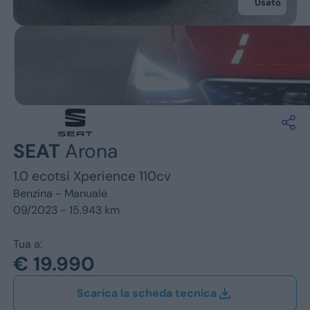
Jeep
Usato
Alfa Romeo
Dacia
Renault
Ford
SEAT
Arona
Opel
1.0 ecotsi Xperience 110cv
Vedi tutti i marchi
Benzina -
Manuale
09/2023 - 15.943 km
Tua a:
€ 19.990
Scarica la scheda tecnica