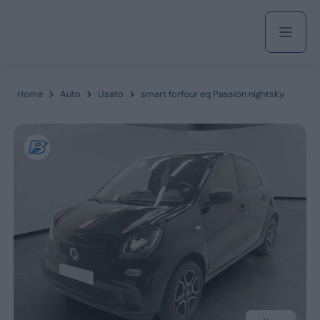
Acquista
Home
Auto
Usato
smart forfour eq Passion nightsky
Azienda
Servizi
Marchi
Fiat