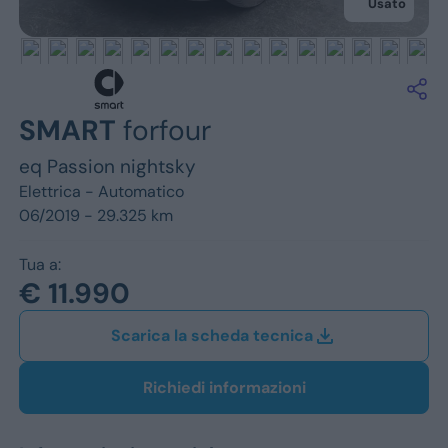
Jeep
Usato
Alfa Romeo
Dacia
SMART
forfour
Renault
eq Passion nightsky
Ford
Elettrica -
Automatico
06/2019 - 29.325 km
Opel
Tua a:
Vedi tutti i marchi
€ 11.990
Scarica la scheda tecnica
Richiedi informazioni