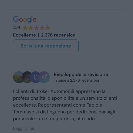
4.9
Eccellente
2.376 recensioni
Scrivi una recensione
ne
MARILENA GABRIELA ALBU
1 giorno fa
Ho acquistato la mia nuova Mercedes tramit
lienti
questo broker e il servizio è stato impeccabile
Grazie Fabrizio.
sigli
er
edeli,