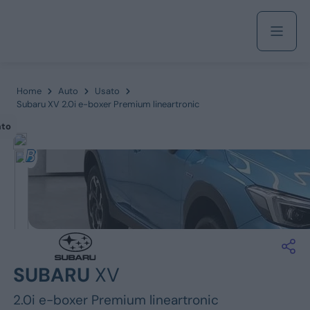
Acquista
Home
Auto
Usato
Subaru XV 2.0i e-boxer Premium lineartronic
ato
Azienda
Servizi
Marchi
SUBARU
XV
Fiat
2.0i e-boxer Premium lineartronic