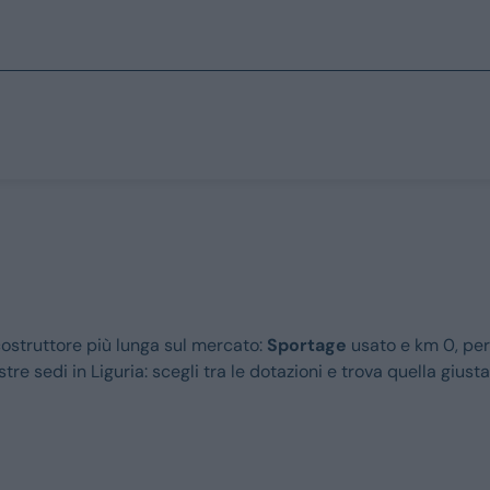
Marchi
Prezzo
Fino a € 15.000
Fiat
Tra i € 15.000 e
Jeep
 costruttore più lunga sul mercato:
Sportage
usato e km 0, per
Tra i € 25.000 e
Alfa Romeo
tre sedi in Liguria: scegli tra le dotazioni e trova quella giusta
Sopra i € 35.00
Dacia
Renault
Tipo