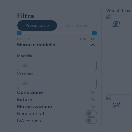
Veicoli trova
Filtra
Servizi
Prezzo totale
Rata mensile
€ 3990
€ 309000
Marca e modello
Modello
Tutto
Versione
Tutto
Condizione
Esterni
Motorizzazione
Neopatentati
IVA Esposta