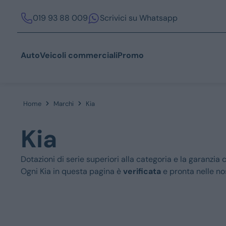
019 93 88 009
Scrivici su Whatsapp
Auto
Veicoli commerciali
Promo
Home
Marchi
Kia
Acquista
Kia
Dotazioni di serie superiori alla categoria e la garanzia
Ogni Kia in questa pagina è
verificata
e pronta nelle nos
Azienda