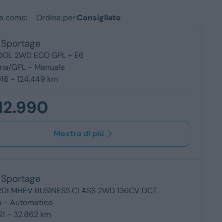
Station Wagon
za come:
Ordina per:
SUV
Sportage
iali
COOL 2WD ECO GPL + E6
ina/GPL -
Manuale
16 - 124.449 km
12.990
Mostra di più
Sportage
CRDI MHEV BUSINESS CLASS 2WD 136CV DCT
a -
Automatico
21 - 32.862 km