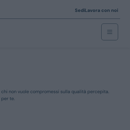
Sedi
Lavora con noi
Berlina
 i € 25.000
Coupé/cabrio
 chi non vuole compromessi sulla qualità percepita.
 i € 35.000
 per te.
0
Monovolume