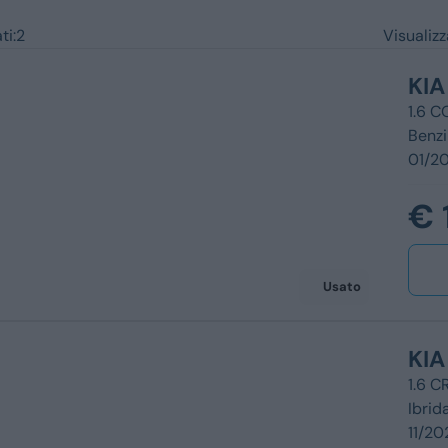
Ford
Usato
ti:
2
Visualiz
Opel
Km 0
KIA
Vedi tutti i marchi
Veicoli commerc
1.6 
Benz
01/20
€ 
Usato
KIA
1.6 
Ibrid
11/20