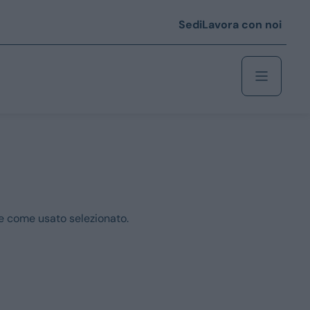
Sedi
Lavora con noi
Berlina
 i € 25.000
Coupé/cabrio
ile come usato selezionato.
 i € 35.000
0
Monovolume