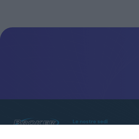
Le nostre sedi
Sanremo
Via Armea, 80 - Tel.
0184510852