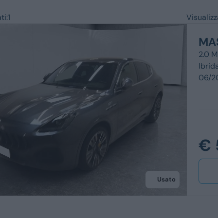
Ford
Usato
ti:
1
Visualiz
Opel
Km 0
MA
Vedi tutti i marchi
Veicoli commerc
2.0 
Ibrid
06/2
€ 
Usato