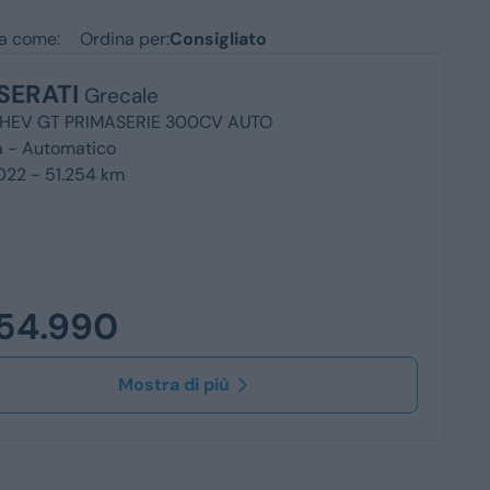
Station Wagon
za come:
Ordina per:
SUV
SERATI
Grecale
iali
MHEV GT PRIMASERIE 300CV AUTO
a -
Automatico
022 - 51.254 km
54.990
Mostra di più