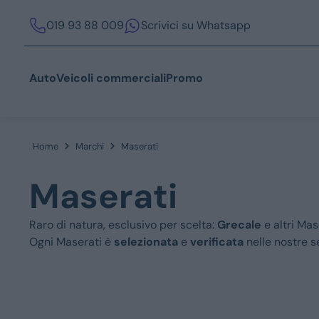
019 93 88 009
Scrivici su Whatsapp
Auto
Veicoli commerciali
Promo
Home
Marchi
Maserati
Acquista
Maserati
Raro di natura, esclusivo per scelta:
Grecale
e altri Mas
Ogni Maserati è
selezionata
e
verificata
nelle nostre se
Azienda