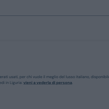
Marchi
Prezzo
Fino a € 15.000
Fiat
Tra i € 15.000 e
Jeep
erati usati, per chi vuole il meglio del lusso italiano, disponib
Tra i € 25.000 e
Alfa Romeo
di in Liguria:
vieni a vederla di persona
.
Sopra i € 35.00
Dacia
Renault
Tipo