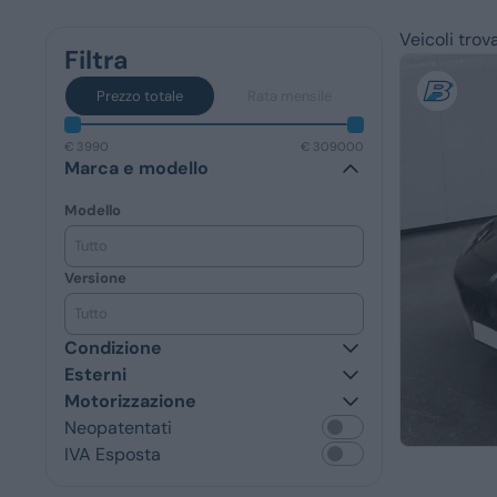
Veicoli trova
Filtra
Servizi
Prezzo totale
Rata mensile
€ 3990
€ 309000
Marca e modello
Modello
Tutto
Versione
Tutto
Condizione
Esterni
Motorizzazione
Neopatentati
IVA Esposta