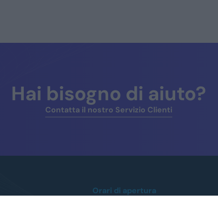
Hai bisogno di aiuto?
Contatta il nostro Servizio Clienti
Orari di apertura
Lunedì / Venerdì
dalle ore 8:30 alle 12:30