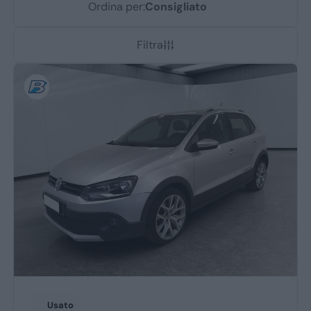
Dacia
Ordina per:
Renault
Ford
Filtra
Opel
Vedi tutti i marchi
Prezzo
Fino a € 15.000
Tra i € 15.000 e i € 25.000
Tra i € 25.000 e i € 35.000
Sopra i € 35.000
Tipo
Usato
Km 0
Veicoli commerciali
Berlina
Coupé/cabrio
Usato