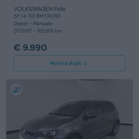
VOLKSWAGEN
Polo
Monovolume
5P 1.4 TDI BM CROSS
Diesel -
Manuale
Station Wagon
07/2017 - 155.615 km
€ 9.990
SUV
Mostra di più