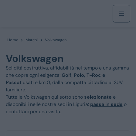
Acquista
Home
Marchi
Volkswagen
Volkswagen
Azienda
Solidità costruttiva, affidabilità nel tempo e una gamma
che copre ogni esigenza:
Golf, Polo, T-Roc e
Servizi
Passat
usati e km 0, dalla compatta cittadina al SUV
familiare.
Tutte le Volkswagen qui sotto sono
selezionate
e
disponibili nelle nostre sedi in Liguria:
passa in sede
o
Marchi
contattaci per una visita.
Fiat
Jeep
Alfa Romeo