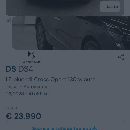
Jeep
Usato
Alfa Romeo
Dacia
Renault
Ford
DS
DS4
Opel
1.5 bluehdi Cross Opera 130cv auto
Vedi tutti i marchi
Diesel -
Automatico
03/2023 - 41.586 km
Tua a:
€ 23.990
Scarica la scheda tecnica