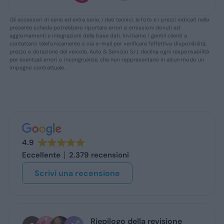
Gli accessori di serie ed extra serie, i dati tecnici, le foto e i prezzi indicati nella
presente scheda potrebbero riportare errori e omissioni dovuti ad
aggiornamenti e integrazioni della base dati. Invitiamo i gentili clienti a
contattarci telefonicamente o via e-mail per verificare l’effettiva disponibilità,
prezzo e dotazione del veicolo. Auto & Servizio S.r.l. declina ogni responsabilità
per eventuali errori o incongruenze, che non reppresentano in alcun modo un
impegno contrattuale.
4.9
Eccellente
2.379 recensioni
Scrivi una recensione
visione
stefano de benedetto