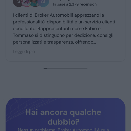
oni
1 giorno fa
ano la
Grazie mille a Daniele e luca... gentilissim
izio clienti
professionali...grazie👍
io e
, consigli
o
 Broker
nti fedeli,
Hai ancora qualche
dubbio?
Nessun problema, Broker Automobili è qua