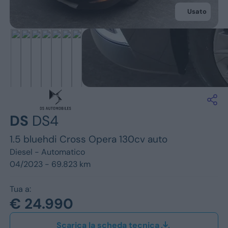
Jeep
Usato
Alfa Romeo
Dacia
Renault
Ford
DS
DS4
Opel
1.5 bluehdi Cross Opera 130cv auto
Vedi tutti i marchi
Diesel -
Automatico
04/2023 - 69.823 km
Tua a:
€ 24.990
Scarica la scheda tecnica