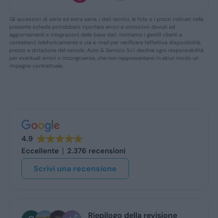
Gli accessori di serie ed extra serie, i dati tecnici, le foto e i prezzi indicati nella
presente scheda potrebbero riportare errori e omissioni dovuti ad
aggiornamenti e integrazioni della base dati. Invitiamo i gentili clienti a
contattarci telefonicamente o via e-mail per verificare l’effettiva disponibilità,
prezzo e dotazione del veicolo. Auto & Servizio S.r.l. declina ogni responsabilità
per eventuali errori o incongruenze, che non reppresentano in alcun modo un
impegno contrattuale.
4.9
Eccellente
2.376 recensioni
Scrivi una recensione
Riepilogo della revisione
G