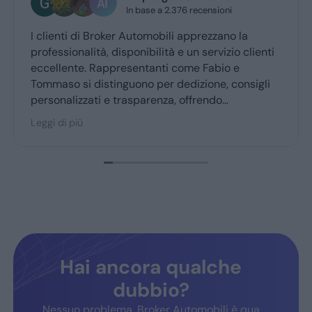
In base a 2.376 recensioni
1 
nti di Broker Automobili apprezzano la
Ho acqui
sionalità, disponibilità e un servizio clienti
evidenzia
lente. Rappresentanti come Fabio e
nell'ambi
o si distinguono per dedizione, consigli
soddisfat
alizzati e trasparenza, offrendo
li interp
erienza d’acquisto accogliente. Broker
Leggi di p
i più
bili è molto consigliato dai clienti fedeli,
mando fiducia e soddisfazione.
Hai ancora qualche
dubbio?
Nessun problema, Broker Automobili è qua