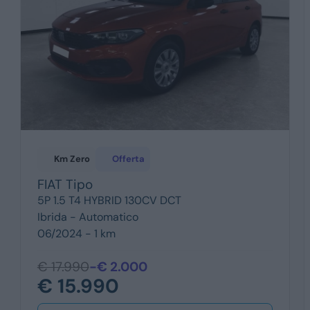
Km Zero
Offerta
FIAT
Tipo
5P 1.5 T4 HYBRID 130CV DCT
Ibrida -
Automatico
06/2024 - 1 km
€ 17.990
-€ 2.000
€ 15.990