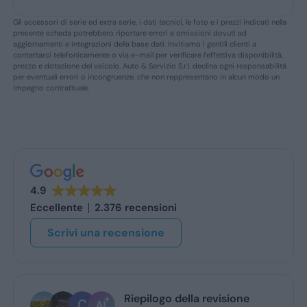
Gli accessori di serie ed extra serie, i dati tecnici, le foto e i prezzi indicati nella
presente scheda potrebbero riportare errori e omissioni dovuti ad
aggiornamenti e integrazioni della base dati. Invitiamo i gentili clienti a
contattarci telefonicamente o via e-mail per verificare l’effettiva disponibilità,
prezzo e dotazione del veicolo. Auto & Servizio S.r.l. declina ogni responsabilità
per eventuali errori o incongruenze, che non reppresentano in alcun modo un
impegno contrattuale.
4.9
Eccellente
2.376 recensioni
Scrivi una recensione
ogo della revisione
MARILENA GABRIEL