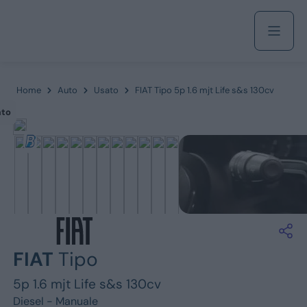
Acquista
Home
Auto
Usato
FIAT Tipo 5p 1.6 mjt Life s&s 130cv
ato
Azienda
Servizi
Marchi
FIAT
Tipo
Fiat
5p 1.6 mjt Life s&s 130cv
Diesel -
Manuale