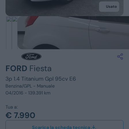
Jeep
Usato
Alfa Romeo
Dacia
Renault
Ford
FORD
Fiesta
Opel
3p 1.4 Titanium Gpl 95cv E6
Vedi tutti i marchi
Benzina/GPL -
Manuale
04/2016 - 139.391 km
Tua a:
€ 7.990
Scarica la scheda tecnica