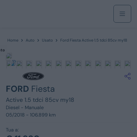
Acquista
Home
Auto
Usato
Ford Fiesta Active 1.5 tdci 85cv my18
ato
Azienda
Servizi
FORD
Fiesta
Active 1.5 tdci 85cv my18
Diesel -
Manuale
Marchi
05/2018 - 106.899 km
Fiat
Tua a: