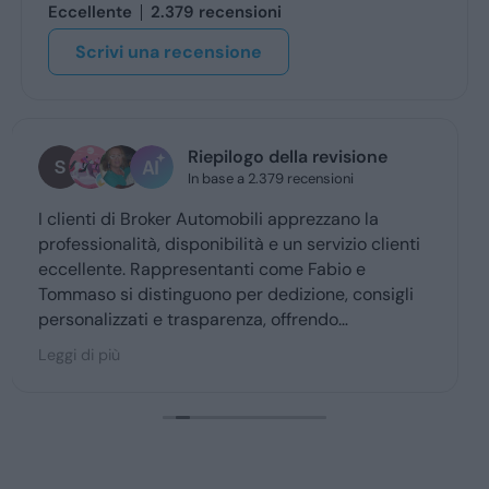
Eccellente
2.379 recensioni
Scrivi una recensione
stefano de benedetto
1 giorno fa
Grazie mille a Daniele e luca... gentilissimi e
professionali...grazie👍