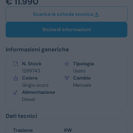
€ 11.990
Jeep
Scarica la scheda tecnica
Alfa Romeo
Dacia
Richiedi informazioni
Renault
Informazioni generiche
Ford
N. Stock
Tipologia
Opel
1299743
Usato
Colore
Cambio
Vedi tutti i marchi
Grigio scuro
Manuale
Alimentazione
Diesel
Dati tecnici
Trazione
KW