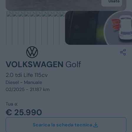
Jeep
Usato
Alfa Romeo
Dacia
Renault
Ford
VOLKSWAGEN
Golf
Opel
2.0 tdi Life 115cv
Vedi tutti i marchi
Diesel -
Manuale
02/2025 - 21.187 km
Tua a:
€ 25.990
Scarica la scheda tecnica