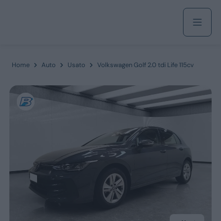
Acquista
Home
Auto
Usato
Volkswagen Golf 2.0 tdi Life 115cv
Azienda
Servizi
Marchi
Fiat