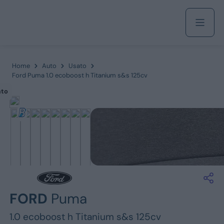
Acquista
Home
Auto
Usato
Ford Puma 1.0 ecoboost h Titanium s&s 125cv
ato
Azienda
Servizi
Marchi
FORD
Puma
Fiat
1.0 ecoboost h Titanium s&s 125cv